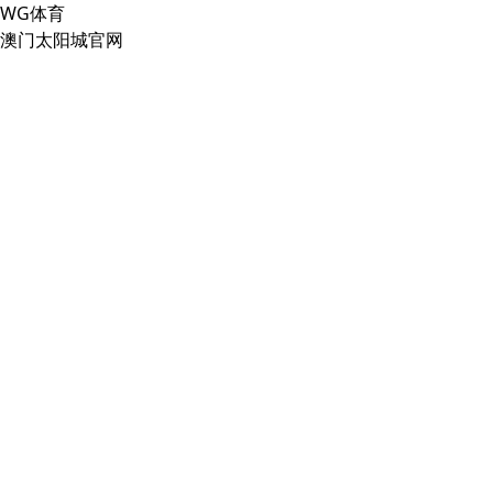
WG体育
澳门太阳城官网