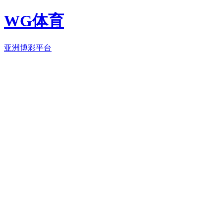
WG体育
亚洲博彩平台