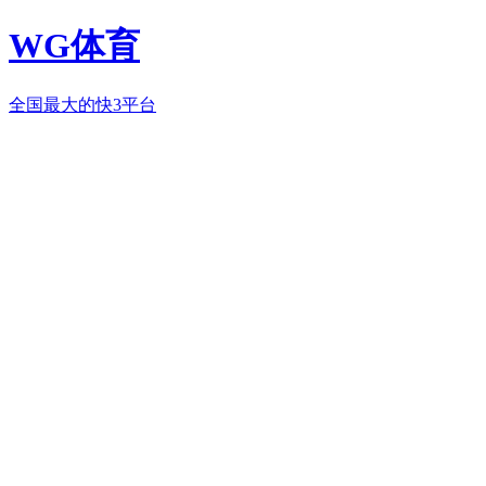
WG体育
全国最大的快3平台