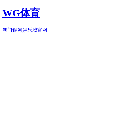
WG体育
澳门银河娱乐城官网