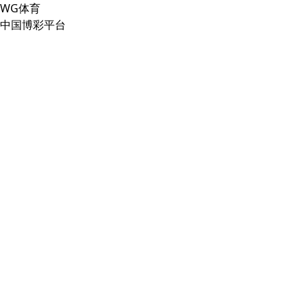
WG体育
中国博彩平台