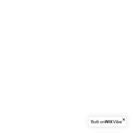
Built on