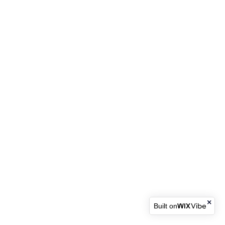
Built on