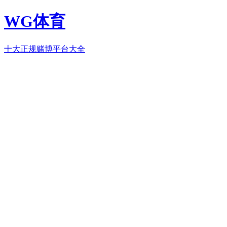
WG体育
十大正规赌博平台大全