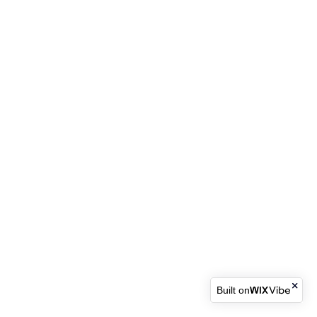
Built on