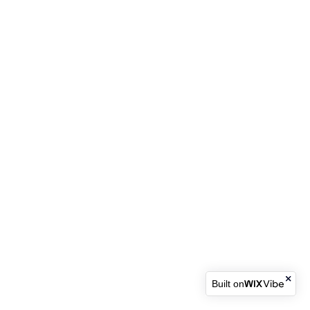
Built on