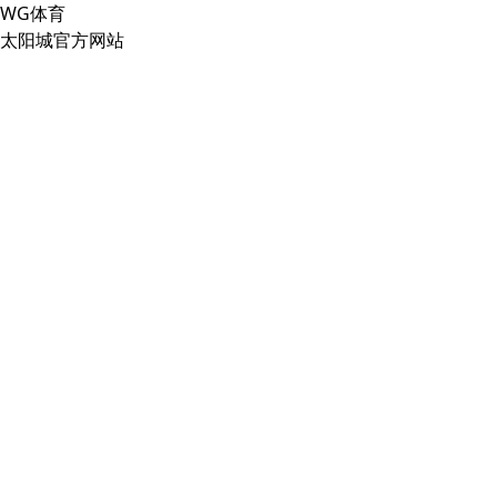
WG体育
太阳城官方网站